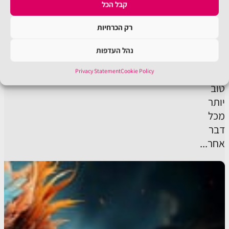
חייב?
קבל הכל
כי
רק הכרחיות
זו
המיומנות
נהל העדפות
שמייצרת
כסף
Privacy Statement
Cookie Policy
טוב
יותר
מכל
דבר
אחר...