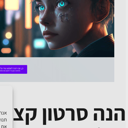
אנחנ
תנוע
את ה