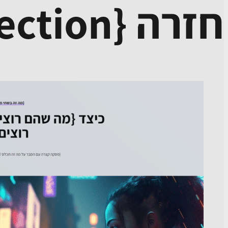
חזרה {Repeater Section}